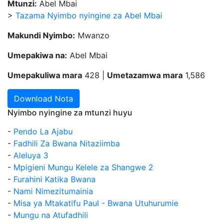
Mtunzi:
Abel Mbai
>
Tazama Nyimbo nyingine za Abel Mbai
Makundi Nyimbo:
Mwanzo
Umepakiwa na:
Abel Mbai
Umepakuliwa mara
428 |
Umetazamwa mara
1,586
Download Nota
Nyimbo nyingine za mtunzi huyu
-
Pendo La Ajabu
-
Fadhili Za Bwana Nitaziimba
-
Aleluya 3
-
Mpigieni Mungu Kelele za Shangwe 2
-
Furahini Katika Bwana
-
Nami Nimezitumainia
-
Misa ya Mtakatifu Paul - Bwana Utuhurumie
-
Mungu na Atufadhili