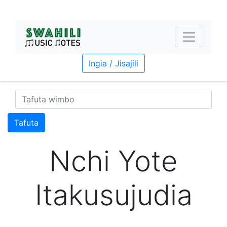
Ingia / Jisajili
Tafuta
Nchi Yote
Itakusujudia