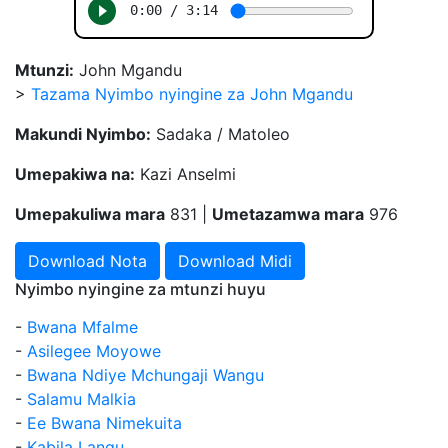
Mtunzi:
John Mgandu
>
Tazama Nyimbo nyingine za John Mgandu
Makundi Nyimbo:
Sadaka / Matoleo
Umepakiwa na:
Kazi Anselmi
Umepakuliwa mara
831 |
Umetazamwa mara
976
Download Nota
Download Midi
Nyimbo nyingine za mtunzi huyu
-
Bwana Mfalme
-
Asilegee Moyowe
-
Bwana Ndiye Mchungaji Wangu
-
Salamu Malkia
-
Ee Bwana Nimekuita
-
Kabila Langu