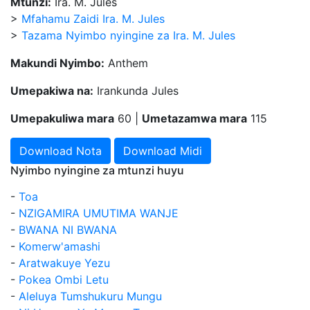
Mtunzi:
Ira. M. Jules
>
Mfahamu Zaidi Ira. M. Jules
>
Tazama Nyimbo nyingine za Ira. M. Jules
Makundi Nyimbo:
Anthem
Umepakiwa na:
Irankunda Jules
Umepakuliwa mara
60 |
Umetazamwa mara
115
Download Nota
Download Midi
Nyimbo nyingine za mtunzi huyu
-
Toa
-
NZIGAMIRA UMUTIMA WANJE
-
BWANA NI BWANA
-
Komerw'amashi
-
Aratwakuye Yezu
-
Pokea Ombi Letu
-
Aleluya Tumshukuru Mungu