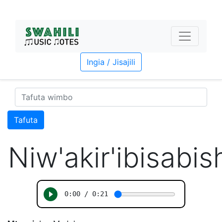
Ingia / Jisajili
Tafuta
Niw'akir'ibisabis