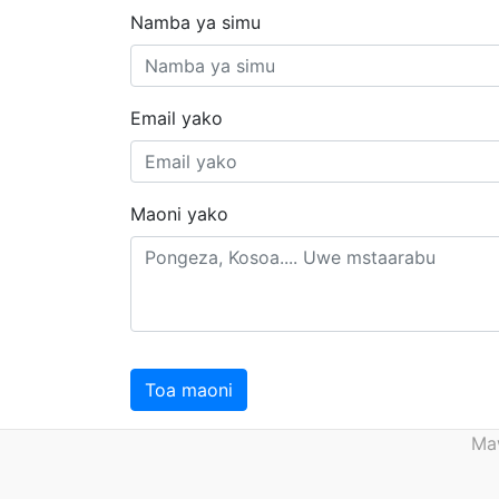
Namba ya simu
Email yako
Maoni yako
Toa maoni
Maw