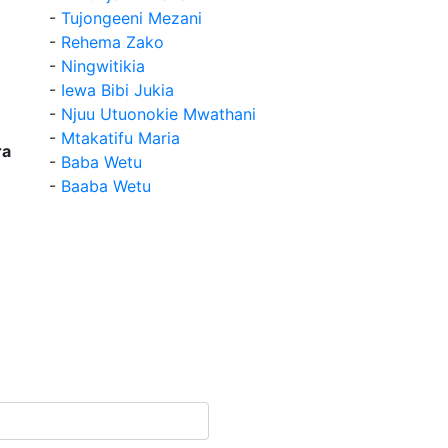
-
Tujongeeni Mezani
-
Rehema Zako
-
Ningwitikia
-
Iewa Bibi Jukia
i
-
Njuu Utuonokie Mwathani
-
Mtakatifu Maria
ra
-
Baba Wetu
-
Baaba Wetu