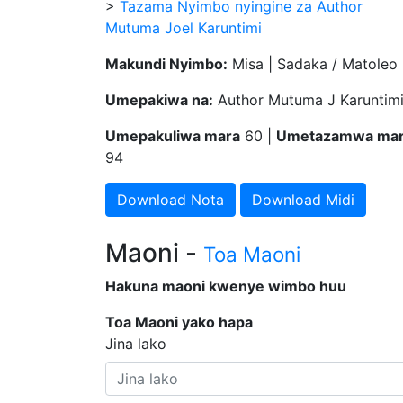
>
Tazama Nyimbo nyingine za Author
Mutuma Joel Karuntimi
Makundi Nyimbo:
Misa | Sadaka / Matoleo
Umepakiwa na:
Author Mutuma J Karuntim
Umepakuliwa mara
60 |
Umetazamwa ma
94
Download Nota
Download Midi
Maoni -
Toa Maoni
Hakuna maoni kwenye wimbo huu
Toa Maoni yako hapa
Jina lako