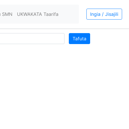
u SMN
UKWAKATA Taarifa
Ingia / Jisajili
Tafuta