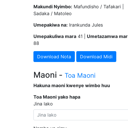
Makundi Nyimbo:
Mafundisho / Tafakari |
Sadaka / Matoleo
Umepakiwa na:
Irankunda Jules
Umepakuliwa mara
41 |
Umetazamwa mar
88
Download Nota
Download Midi
Maoni -
Toa Maoni
Hakuna maoni kwenye wimbo huu
Toa Maoni yako hapa
Jina lako