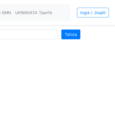
u SMN
UKWAKATA Taarifa
Ingia / Jisajili
Tafuta