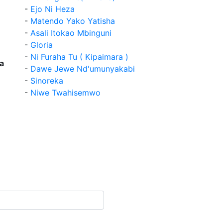
-
Ejo Ni Heza
-
Matendo Yako Yatisha
-
Asali Itokao Mbinguni
-
Gloria
-
Ni Furaha Tu ( Kipaimara )
a
-
Dawe Jewe Nd'umunyakabi
-
Sinoreka
-
Niwe Twahisemwo