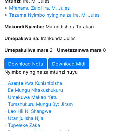
Mtunzi:
Ira. M. Jules
>
Mfahamu Zaidi Ira. M. Jules
>
Tazama Nyimbo nyingine za Ira. M. Jules
Makundi Nyimbo:
Mafundisho / Tafakari
Umepakiwa na:
Irankunda Jules
Umepakuliwa mara
2 |
Umetazamwa mara
0
Download Nota
Download Midi
Nyimbo nyingine za mtunzi huyu
-
Asante Kwa Kunishibisha
-
Ee Mungu Nitakushukuru
-
Umekuwa Makao Yetu
-
Tumshukuru Mungu By: Jiram
-
Leo Hii Ni Shangwe
-
Utanijulisha Njia
-
Tupeleke Zaka