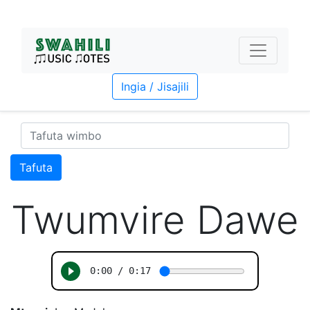
Ingia / Jisajili
Tafuta
Twumvire Dawe