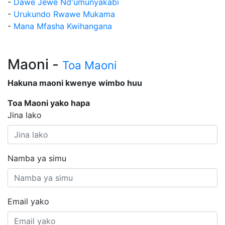
-
Dawe Jewe Nd'umunyakabi
-
Urukundo Rwawe Mukama
-
Mana Mfasha Kwihangana
Maoni -
Toa Maoni
Hakuna maoni kwenye wimbo huu
Toa Maoni yako hapa
Jina lako
Namba ya simu
Email yako