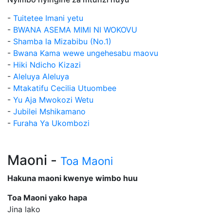
-
Tuitetee Imani yetu
-
BWANA ASEMA MIMI NI WOKOVU
-
Shamba la Mizabibu (No.1)
-
Bwana Kama wewe ungehesabu maovu
-
Hiki Ndicho Kizazi
-
Aleluya Aleluya
-
Mtakatifu Cecilia Utuombee
-
Yu Aja Mwokozi Wetu
-
Jubilei Mshikamano
-
Furaha Ya Ukombozi
Maoni -
Toa Maoni
Hakuna maoni kwenye wimbo huu
Toa Maoni yako hapa
Jina lako