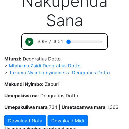
Nakupenda
Sana
Mtunzi:
Deogratius Dotto
>
Mfahamu Zaidi Deogratius Dotto
>
Tazama Nyimbo nyingine za Deogratius Dotto
Makundi Nyimbo:
Zaburi
Umepakiwa na:
Deogratius Dotto
Umepakuliwa mara
734 |
Umetazamwa mara
1,366
Download Nota
Download Midi
Nyimbo nyingine za mtunzi huyu