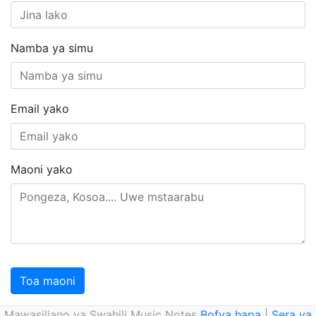
Namba ya simu
Email yako
Maoni yako
Toa maoni
Mawasiliano ya Swahili Music Notes
Bofya hapa
|
Sera ya