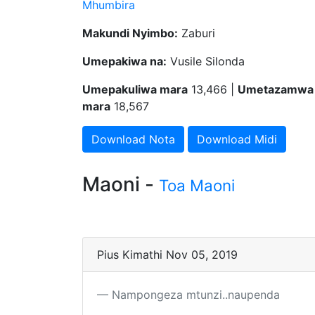
Mhumbira
Makundi Nyimbo:
Zaburi
Umepakiwa na:
Vusile Silonda
Umepakuliwa mara
13,466 |
Umetazamwa
mara
18,567
Download Nota
Download Midi
Maoni -
Toa Maoni
Pius Kimathi Nov 05, 2019
Nampongeza mtunzi..naupenda