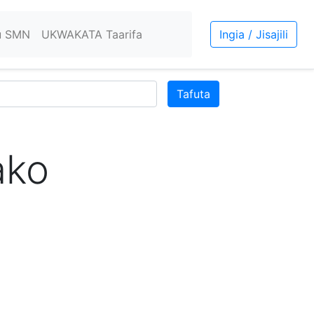
u SMN
UKWAKATA Taarifa
Ingia / Jisajili
Tafuta
ako