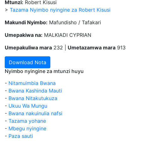
Mtunzi:
Robert Kisusi
>
Tazama Nyimbo nyingine za Robert Kisusi
Makundi Nyimbo:
Mafundisho / Tafakari
Umepakiwa na:
MALKIADI CYPRIAN
Umepakuliwa mara
232 |
Umetazamwa mara
913
Download Nota
Nyimbo nyingine za mtunzi huyu
-
Nitamuimbia Bwana
-
Bwana Kashinda Mauti
-
Bwana Nitakutukuza
-
Ukuu Wa Mungu
-
Bwana nakuinulia nafsi
-
Tazama yohane
-
Mbegu nyingine
-
Paza sauti