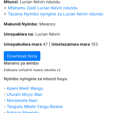
Mtunzi:
Lucian Kelvin ndundu
>
Mfahamu Zaidi Lucian Kelvin ndundu
>
Tazama Nyimbo nyingine za Lucian Kelvin ndundu
Makundi Nyimbo:
Mwanzo
Umepakiwa na:
Lucian Kelvin
Umepakuliwa mara
47 |
Umetazamwa mara
103
Download Nota
Maneno ya wimbo
EeBwana unifadhili maana nakulilia x2
Nyimbo nyingine za mtunzi huyu
-
Kuleni Mwili Wangu
-
Ufurahi Moyo Wao
-
Nimsimulie Nani
-
Tangulia Mbele Yangu Bwana
-
Nakaza Mwendo