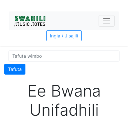
Ingia / Jisajili
Tafuta
Ee Bwana
Unifadhili