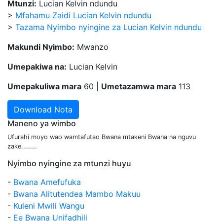
Mtunzi:
Lucian Kelvin ndundu
>
Mfahamu Zaidi Lucian Kelvin ndundu
>
Tazama Nyimbo nyingine za Lucian Kelvin ndundu
Makundi Nyimbo:
Mwanzo
Umepakiwa na:
Lucian Kelvin
Umepakuliwa mara
60 |
Umetazamwa mara
113
Download Nota
Maneno ya wimbo
Ufurahi moyo wao wamtafutao Bwana mtakeni Bwana na nguvu
zake........
Nyimbo nyingine za mtunzi huyu
-
Bwana Amefufuka
-
Bwana Alitutendea Mambo Makuu
-
Kuleni Mwili Wangu
-
Ee Bwana Unifadhili