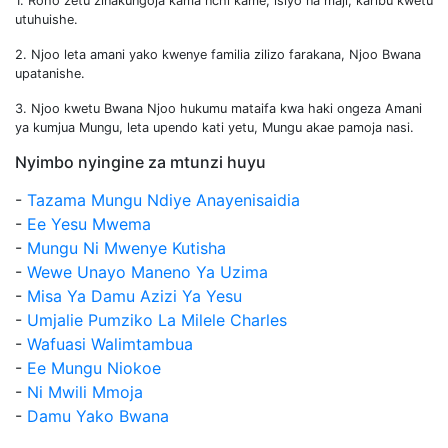
1. Roho zetu zinakungoja kama nchi kame, isiyo na maji, karibu kwetu
utuhuishe.
2. Njoo leta amani yako kwenye familia zilizo farakana, Njoo Bwana
upatanishe.
3. Njoo kwetu Bwana Njoo hukumu mataifa kwa haki ongeza Amani
ya kumjua Mungu, leta upendo kati yetu, Mungu akae pamoja nasi.
Nyimbo nyingine za mtunzi huyu
-
Tazama Mungu Ndiye Anayenisaidia
-
Ee Yesu Mwema
-
Mungu Ni Mwenye Kutisha
-
Wewe Unayo Maneno Ya Uzima
-
Misa Ya Damu Azizi Ya Yesu
-
Umjalie Pumziko La Milele Charles
-
Wafuasi Walimtambua
-
Ee Mungu Niokoe
-
Ni Mwili Mmoja
-
Damu Yako Bwana