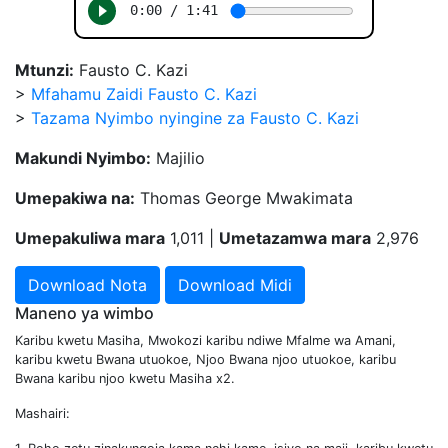
Mtunzi:
Fausto C. Kazi
>
Mfahamu Zaidi Fausto C. Kazi
>
Tazama Nyimbo nyingine za Fausto C. Kazi
Makundi Nyimbo:
Majilio
Umepakiwa na:
Thomas George Mwakimata
Umepakuliwa mara
1,011 |
Umetazamwa mara
2,976
Download Nota
Download Midi
Maneno ya wimbo
Karibu kwetu Masiha, Mwokozi karibu ndiwe Mfalme wa Amani,
karibu kwetu Bwana utuokoe, Njoo Bwana njoo utuokoe, karibu
Bwana karibu njoo kwetu Masiha x2.
Mashairi: