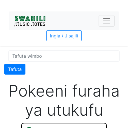
Ingia / Jisajili
Tafuta
Pokeeni furaha
ya utukufu