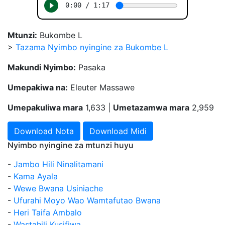
Mtunzi:
Bukombe L
>
Tazama Nyimbo nyingine za Bukombe L
Makundi Nyimbo:
Pasaka
Umepakiwa na:
Eleuter Massawe
Umepakuliwa mara
1,633 |
Umetazamwa mara
2,959
Download Nota
Download Midi
Nyimbo nyingine za mtunzi huyu
-
Jambo Hili Ninalitamani
-
Kama Ayala
-
Wewe Bwana Usiniache
-
Ufurahi Moyo Wao Wamtafutao Bwana
-
Heri Taifa Ambalo
-
Wastahili Kusifiwa