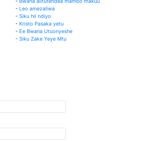
-
Bwana alitutendea mambo makuu
-
Leo amezaliwa
-
Siku hii ndiyo
-
Kristo Pasaka yetu
-
Ee Bwana Utuonyeshe
-
Siku Zake Yeye Mtu