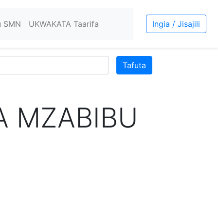
u SMN
UKWAKATA Taarifa
Ingia / Jisajili
Tafuta
A MZABIBU