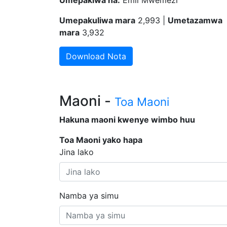
Umepakiwa na:
Emil Mwemezi
Umepakuliwa mara
2,993 |
Umetazamwa
mara
3,932
Download Nota
Maoni -
Toa Maoni
Hakuna maoni kwenye wimbo huu
Toa Maoni yako hapa
Jina lako
Namba ya simu