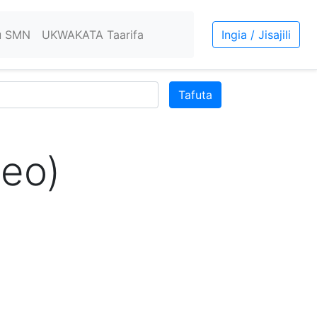
u SMN
UKWAKATA Taarifa
Ingia / Jisajili
Tafuta
eo)