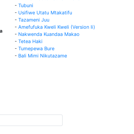
-
Tubuni
-
Usifiwe Utatu Mtakatifu
-
Tazameni Juu
-
Amefufuka Kweli Kweli (Version Ii)
a
-
Nakwenda Kuandaa Makao
-
Tetea Haki
-
Tumepewa Bure
-
Bali Mimi Nikutazame