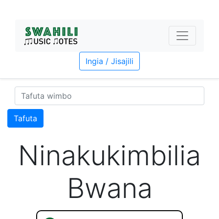
Ingia / Jisajili
Tafuta
Ninakukimbilia
Bwana