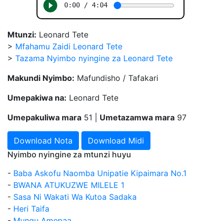
Mtunzi:
Leonard Tete
>
Mfahamu Zaidi Leonard Tete
>
Tazama Nyimbo nyingine za Leonard Tete
Makundi Nyimbo:
Mafundisho / Tafakari
Umepakiwa na:
Leonard Tete
Umepakuliwa mara
51 |
Umetazamwa mara
97
Download Nota
Download Midi
Nyimbo nyingine za mtunzi huyu
-
Baba Askofu Naomba Unipatie Kipaimara No.1
-
BWANA ATUKUZWE MILELE 1
-
Sasa Ni Wakati Wa Kutoa Sadaka
-
Heri Taifa
-
Mungu Amepaa