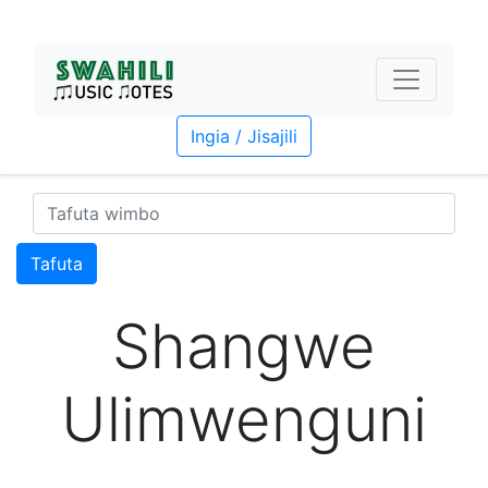
Ingia / Jisajili
Tafuta
Shangwe
Ulimwenguni