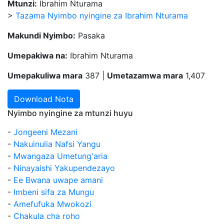
Mtunzi:
Ibrahim Nturama
>
Tazama Nyimbo nyingine za Ibrahim Nturama
Makundi Nyimbo:
Pasaka
Umepakiwa na:
Ibrahim Nturama
Umepakuliwa mara
387 |
Umetazamwa mara
1,407
Download Nota
Nyimbo nyingine za mtunzi huyu
-
Jongeeni Mezani
-
Nakuinulia Nafsi Yangu
-
Mwangaza Umetung'aria
-
Ninayaishi Yakupendezayo
-
Ee Bwana uwape amani
-
Imbeni sifa za Mungu
-
Amefufuka Mwokozi
-
Chakula cha roho