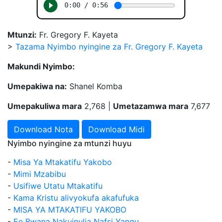
Mtunzi:
Fr. Gregory F. Kayeta
>
Tazama Nyimbo nyingine za Fr. Gregory F. Kayeta
Makundi Nyimbo:
Umepakiwa na:
Shanel Komba
Umepakuliwa mara
2,768 |
Umetazamwa mara
7,677
Download Nota
Download Midi
Nyimbo nyingine za mtunzi huyu
-
Misa Ya Mtakatifu Yakobo
-
Mimi Mzabibu
-
Usifiwe Utatu Mtakatifu
-
Kama Kristu alivyokufa akafufuka
-
MISA YA MTAKATIFU YAKOBO
-
Ee Bwana Nakuinulia Nafsi Yangu