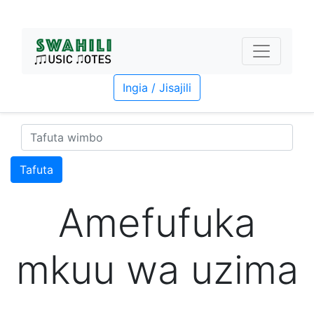
Ingia / Jisajili
Tafuta
Amefufuka
mkuu wa uzima