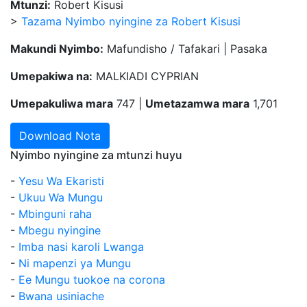
Mtunzi:
Robert Kisusi
>
Tazama Nyimbo nyingine za Robert Kisusi
Makundi Nyimbo:
Mafundisho / Tafakari | Pasaka
Umepakiwa na:
MALKIADI CYPRIAN
Umepakuliwa mara
747 |
Umetazamwa mara
1,701
Download Nota
Nyimbo nyingine za mtunzi huyu
-
Yesu Wa Ekaristi
-
Ukuu Wa Mungu
-
Mbinguni raha
-
Mbegu nyingine
-
Imba nasi karoli Lwanga
-
Ni mapenzi ya Mungu
-
Ee Mungu tuokoe na corona
-
Bwana usiniache