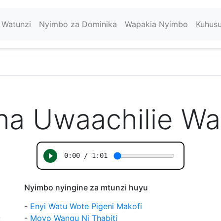
Watunzi
Nyimbo za Dominika
Wapakia Nyimbo
Kuhus
na Uwaachilie Wa
Nyimbo nyingine za mtunzi huyu
-
Enyi Watu Wote Pigeni Makofi
-
Moyo Wangu Ni Thabiti
/