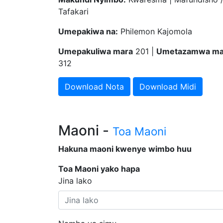
Tafakari
Umepakiwa na:
Philemon Kajomola
Umepakuliwa mara
201 |
Umetazamwa ma
312
Download Nota
Download Midi
Maoni -
Toa Maoni
Hakuna maoni kwenye wimbo huu
Toa Maoni yako hapa
Jina lako