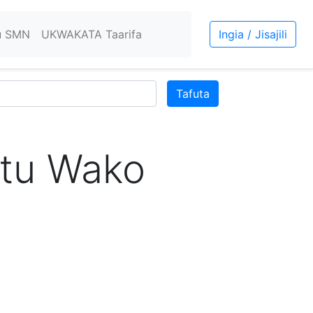
u SMN
UKWAKATA Taarifa
Ingia / Jisajili
Tafuta
tu Wako