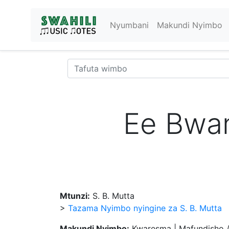
Nyumbani
Makundi Nyimbo
Ee Bwa
Mtunzi:
S. B. Mutta
>
Tazama Nyimbo nyingine za S. B. Mutta
Makundi Nyimbo:
Kwaresma | Mafundisho 