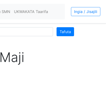
u SMN
UKWAKATA Taarifa
Ingia / Jisajili
Tafuta
Maji