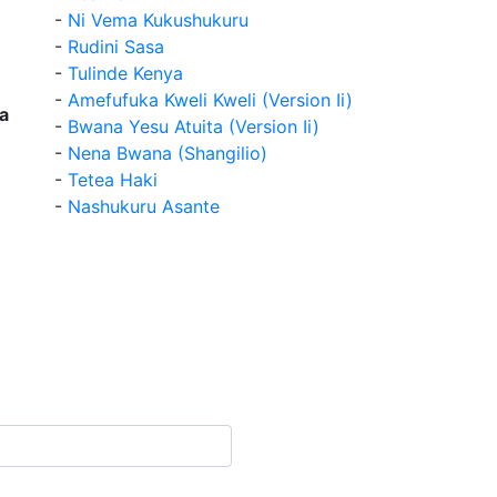
-
Ni Vema Kukushukuru
-
Rudini Sasa
-
Tulinde Kenya
-
Amefufuka Kweli Kweli (Version Ii)
a
-
Bwana Yesu Atuita (Version Ii)
-
Nena Bwana (Shangilio)
-
Tetea Haki
-
Nashukuru Asante