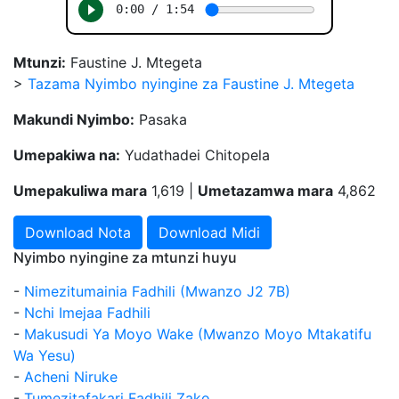
Mtunzi:
Faustine J. Mtegeta
>
Tazama Nyimbo nyingine za Faustine J. Mtegeta
Makundi Nyimbo:
Pasaka
Umepakiwa na:
Yudathadei Chitopela
Umepakuliwa mara
1,619 |
Umetazamwa mara
4,862
Download Nota
Download Midi
Nyimbo nyingine za mtunzi huyu
-
Nimezitumainia Fadhili (Mwanzo J2 7B)
-
Nchi Imejaa Fadhili
-
Makusudi Ya Moyo Wake (Mwanzo Moyo Mtakatifu
Wa Yesu)
-
Acheni Niruke
-
Tumezitafakari Fadhili Zako