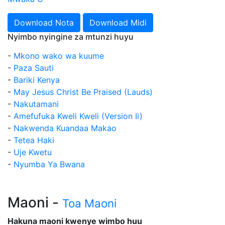
Download Nota
Download Midi
Nyimbo nyingine za mtunzi huyu
-
Mkono wako wa kuume
-
Paza Sauti
-
Bariki Kenya
-
May Jesus Christ Be Praised (Lauds)
-
Nakutamani
-
Amefufuka Kweli Kweli (Version Ii)
-
Nakwenda Kuandaa Makao
-
Tetea Haki
-
Uje Kwetu
-
Nyumba Ya Bwana
Maoni -
Toa Maoni
Hakuna maoni kwenye wimbo huu