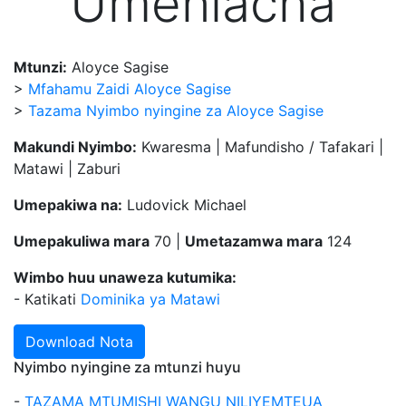
Umeniacha
Mtunzi:
Aloyce Sagise
>
Mfahamu Zaidi Aloyce Sagise
>
Tazama Nyimbo nyingine za Aloyce Sagise
Makundi Nyimbo:
Kwaresma | Mafundisho / Tafakari |
Matawi | Zaburi
Umepakiwa na:
Ludovick Michael
Umepakuliwa mara
70 |
Umetazamwa mara
124
Wimbo huu unaweza kutumika:
- Katikati
Dominika ya Matawi
Download Nota
Nyimbo nyingine za mtunzi huyu
-
TAZAMA MTUMISHI WANGU NILIYEMTEUA