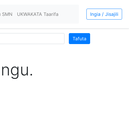
u SMN
UKWAKATA Taarifa
Ingia / Jisajili
Tafuta
ngu.