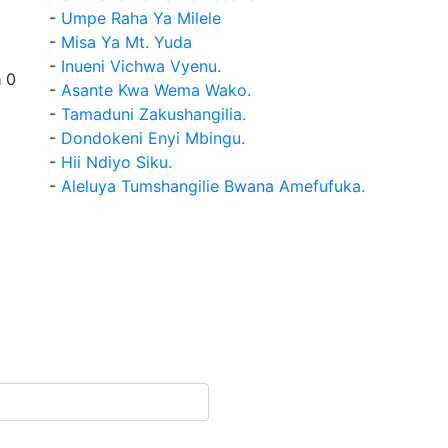
-
Umpe Raha Ya Milele
-
Misa Ya Mt. Yuda
-
Inueni Vichwa Vyenu.
a
0
-
Asante Kwa Wema Wako.
-
Tamaduni Zakushangilia.
-
Dondokeni Enyi Mbingu.
-
Hii Ndiyo Siku.
-
Aleluya Tumshangilie Bwana Amefufuka.