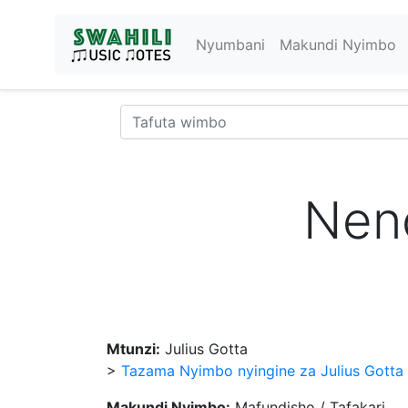
Nyumbani
Makundi Nyimbo
Nen
Mtunzi:
Julius Gotta
>
Tazama Nyimbo nyingine za Julius Gotta
Makundi Nyimbo:
Mafundisho / Tafakari