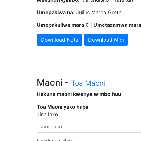
Umepakiwa na:
Julius Marco Gotta
Umepakuliwa mara
0 |
Umetazamwa mar
Download Nota
Download Midi
Maoni -
Toa Maoni
Hakuna maoni kwenye wimbo huu
Toa Maoni yako hapa
Jina lako