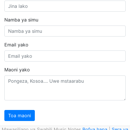
Namba ya simu
Email yako
Maoni yako
Toa maoni
Mawasiliano ya Swahili Music Notes
Bofya hapa
|
Sera ya