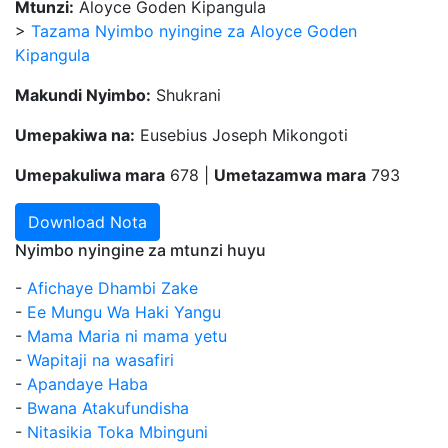
Mtunzi:
Aloyce Goden Kipangula
>
Tazama Nyimbo nyingine za Aloyce Goden
Kipangula
Makundi Nyimbo:
Shukrani
Umepakiwa na:
Eusebius Joseph Mikongoti
Umepakuliwa mara
678 |
Umetazamwa mara
793
Download Nota
Nyimbo nyingine za mtunzi huyu
-
Afichaye Dhambi Zake
-
Ee Mungu Wa Haki Yangu
-
Mama Maria ni mama yetu
-
Wapitaji na wasafiri
-
Apandaye Haba
-
Bwana Atakufundisha
-
Nitasikia Toka Mbinguni