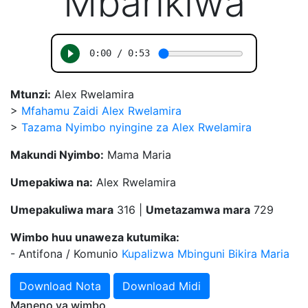
Mbarikiwa
Mtunzi:
Alex Rwelamira
>
Mfahamu Zaidi Alex Rwelamira
>
Tazama Nyimbo nyingine za Alex Rwelamira
Makundi Nyimbo:
Mama Maria
Umepakiwa na:
Alex Rwelamira
Umepakuliwa mara
316 |
Umetazamwa mara
729
Wimbo huu unaweza kutumika:
- Antifona / Komunio
Kupalizwa Mbinguni Bikira Maria
Download Nota
Download Midi
Maneno ya wimbo