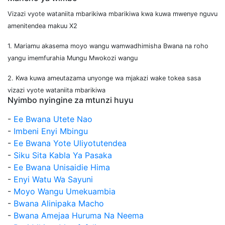
Vizazi vyote wataniita mbarikiwa mbarikiwa kwa kuwa mwenye nguvu
amenitendea makuu X2
1. Mariamu akasema moyo wangu wamwadhimisha Bwana na roho
yangu imemfurahia Mungu Mwokozi wangu
2. Kwa kuwa ameutazama unyonge wa mjakazi wake tokea sasa
vizazi vyote wataniita mbarikiwa
Nyimbo nyingine za mtunzi huyu
-
Ee Bwana Utete Nao
-
Imbeni Enyi Mbingu
-
Ee Bwana Yote Uliyotutendea
-
Siku Sita Kabla Ya Pasaka
-
Ee Bwana Unisaidie Hima
-
Enyi Watu Wa Sayuni
-
Moyo Wangu Umekuambia
-
Bwana Alinipaka Macho
-
Bwana Amejaa Huruma Na Neema