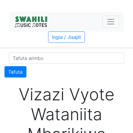
Ingia / Jisajili
Tafuta
Vizazi Vyote
Wataniita