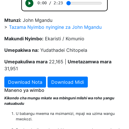
Mtunzi:
John Mgandu
>
Tazama Nyimbo nyingine za John Mgandu
Makundi Nyimbo:
Ekaristi / Komunio
Umepakiwa na:
Yudathadei Chitopela
Umepakuliwa mara
22,165 |
Umetazamwa mara
31,951
Download Nota
Download Midi
Maneno ya wimbo
Kikondo cha mungu mkate wa mbinguni mlishi wa roho yangu
nakuabudu
U babangu mwema na msimamizi, mpaji wa uzima wangu
mwokozi.