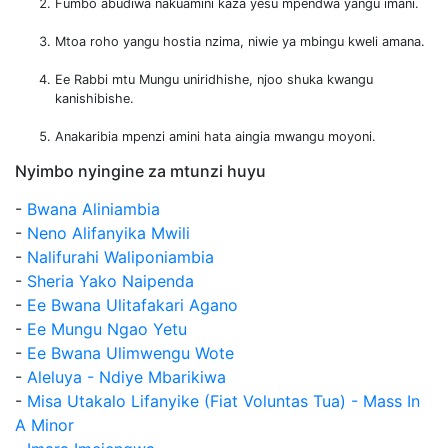
Fumbo abudiwa nakuamini kaza yesu mpendwa yangu imani.
Mtoa roho yangu hostia nzima, niwie ya mbingu kweli amana.
Ee Rabbi mtu Mungu uniridhishe, njoo shuka kwangu
kanishibishe.
Anakaribia mpenzi amini hata aingia mwangu moyoni.
Nyimbo nyingine za mtunzi huyu
-
Bwana Aliniambia
-
Neno Alifanyika Mwili
-
Nalifurahi Waliponiambia
-
Sheria Yako Naipenda
-
Ee Bwana Ulitafakari Agano
-
Ee Mungu Ngao Yetu
-
Ee Bwana Ulimwengu Wote
-
Aleluya - Ndiye Mbarikiwa
-
Misa Utakalo Lifanyike (Fiat Voluntas Tua) - Mass In
A Minor