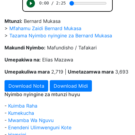
Mtunzi:
Bernard Mukasa
>
Mfahamu Zaidi Bernard Mukasa
>
Tazama Nyimbo nyingine za Bernard Mukasa
Makundi Nyimbo:
Mafundisho / Tafakari
Umepakiwa na:
Elias Mazawa
Umepakuliwa mara
2,719 |
Umetazamwa mara
3,693
Download Nota
Download Midi
Nyimbo nyingine za mtunzi huyu
-
Kuimba Raha
-
Kumekucha
-
Mwamba Wa Nguvu
-
Enendeni Ulimwenguni Kote
-
Hamsini