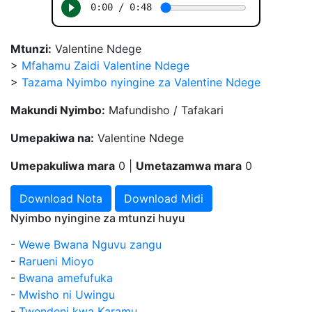
Mtunzi:
Valentine Ndege
>
Mfahamu Zaidi Valentine Ndege
>
Tazama Nyimbo nyingine za Valentine Ndege
Makundi Nyimbo:
Mafundisho / Tafakari
Umepakiwa na:
Valentine Ndege
Umepakuliwa mara
0 |
Umetazamwa mara
0
Download Nota
Download Midi
Nyimbo nyingine za mtunzi huyu
-
Wewe Bwana Nguvu zangu
-
Rarueni Mioyo
-
Bwana amefufuka
-
Mwisho ni Uwingu
-
Twendeni kwa Karamu