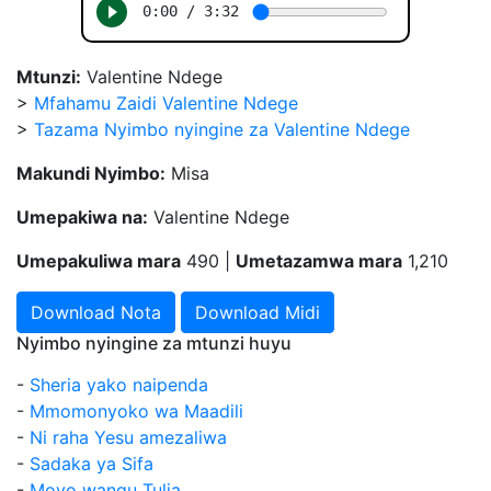
Mtunzi:
Valentine Ndege
>
Mfahamu Zaidi Valentine Ndege
>
Tazama Nyimbo nyingine za Valentine Ndege
Makundi Nyimbo:
Misa
Umepakiwa na:
Valentine Ndege
Umepakuliwa mara
490 |
Umetazamwa mara
1,210
Download Nota
Download Midi
Nyimbo nyingine za mtunzi huyu
-
Sheria yako naipenda
-
Mmomonyoko wa Maadili
-
Ni raha Yesu amezaliwa
-
Sadaka ya Sifa
-
Moyo wangu Tulia