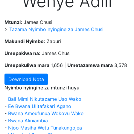
Wenye Adili
Mtunzi:
James Chusi
>
Tazama Nyimbo nyingine za James Chusi
Makundi Nyimbo:
Zaburi
Umepakiwa na:
James Chusi
Umepakuliwa mara
1,656 |
Umetazamwa mara
3,578
Download Nota
Nyimbo nyingine za mtunzi huyu
-
Bali Mimi Nikutazame Uso Wako
-
Ee Bwana Ulitafakari Agano
-
Bwana Ameufunua Wokovu Wake
-
Bwana Aliniambia
-
Njoo Masiha Wetu Tunakungojea