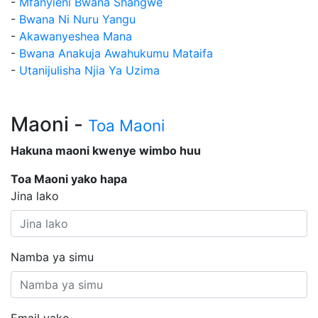
-
Mfanyieni Bwana Shangwe
-
Bwana Ni Nuru Yangu
-
Akawanyeshea Mana
-
Bwana Anakuja Awahukumu Mataifa
-
Utanijulisha Njia Ya Uzima
Maoni -
Toa Maoni
Hakuna maoni kwenye wimbo huu
Toa Maoni yako hapa
Jina lako
Namba ya simu