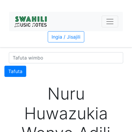
Ingia / Jisajili
Tafuta
Nuru
Huwazukia