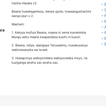
hazina mipaka x2.
-
-
Bwana huwategemeza, wenye upole, huwaangushachini
-
wenye jeuri x 2.
-
Mashairi:
-
ra
-
1. Aleluya msifuni Bwana, maana ni vema kumwimbia
Mungu wetu maana kwapendeza kusifu ni kuzuri.
-
-
2. Bwana, ndiye, aijengaye Yerusalemu, huwakusanya
waliotawanyika wa Israeli.
3. Huwaponya waliopondeka waliopondeka moyo, na
kuziganga jeraha zao jeraha zao.