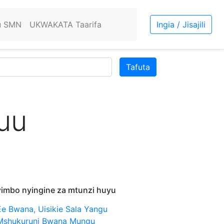
u SMN
UKWAKATA Taarifa
Ingia / Jisajili
Tafuta
uu
imbo nyingine za mtunzi huyu
Ee Bwana, Uisikie Sala Yangu
Mshukuruni Bwana Mungu