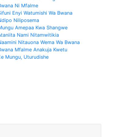
Bwana Ni Mfalme
Sifuni Enyi Watumishi Wa Bwana
Ndipo Niliposema
Mungu Amepaa Kwa Shangwe
Ataniita Nami Nitamwitikia
Naamini Nitauona Wema Wa Bwana
Bwana Mfalme Anakuja Kwetu
Ee Mungu, Uturudishe