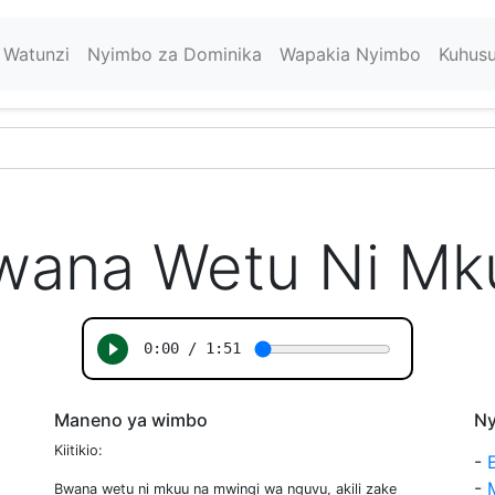
Watunzi
Nyimbo za Dominika
Wapakia Nyimbo
Kuhus
wana Wetu Ni Mk
Maneno ya wimbo
Ny
Kiitikio:
-
-
Bwana wetu ni mkuu na mwingi wa nguvu, akili zake