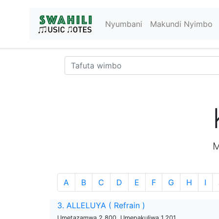
Nyumbani
Makundi Nyimbo
M
A
B
C
D
E
F
G
H
I
3. ALLELUYA ( Refrain )
Umetazamwa 2,800, Umepakuliwa 1,201