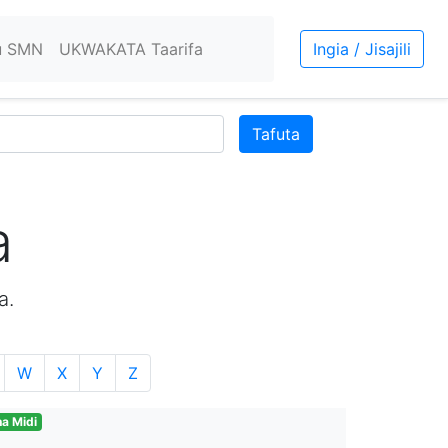
u SMN
UKWAKATA Taarifa
Ingia / Jisajili
Tafuta
a
a.
W
X
Y
Z
a Midi