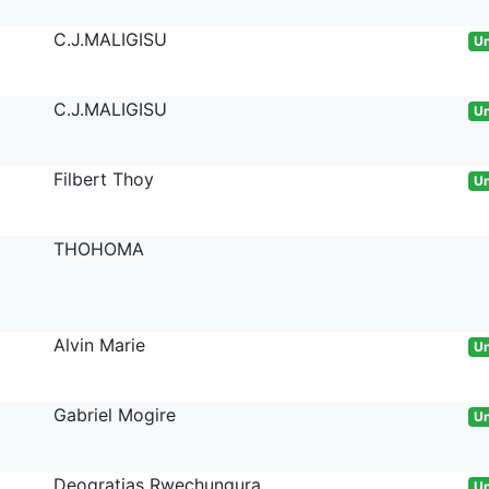
C.J.MALIGISU
Un
C.J.MALIGISU
Un
Filbert Thoy
Un
THOHOMA
Alvin Marie
Un
Gabriel Mogire
Un
Deogratias Rwechungura
Un