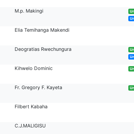
M.p. Makingi
Un
U
Elia Temihanga Makendi
Deogratias Rwechungura
Un
U
Kihwelo Dominic
Un
Fr. Gregory F. Kayeta
Un
Filbert Kabaha
C.J.MALIGISU