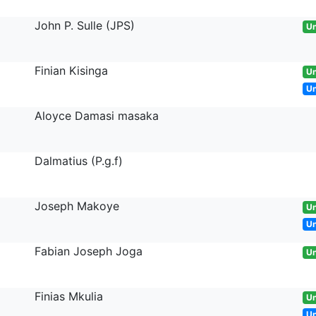
John P. Sulle (JPS)
Un
Finian Kisinga
Un
U
Aloyce Damasi masaka
Dalmatius (P.g.f)
Joseph Makoye
Un
U
Fabian Joseph Joga
Un
Finias Mkulia
Un
U