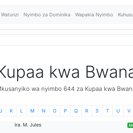
Watunzi
Nyimbo za Dominika
Wapakia Nyimbo
Kuhus
Kupaa kwa Bwan
kusanyiko wa nyimbo 644 za Kupaa kwa Bwan
J
K
L
M
N
O
P
Q
R
S
T
U
V
Ira. M. Jules
Un