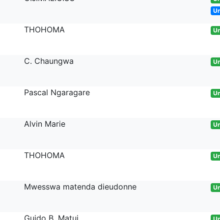
U
THOHOMA
Un
C. Chaungwa
Un
Pascal Ngaragare
Un
Alvin Marie
Un
THOHOMA
Un
Mwesswa matenda dieudonne
Un
Guido B. Matui
Un