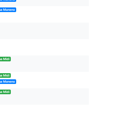
na Maneno
a Midi
a Midi
na Maneno
a Midi