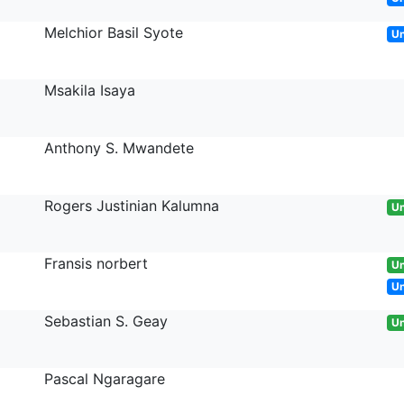
Melchior Basil Syote
U
Msakila Isaya
Anthony S. Mwandete
Rogers Justinian Kalumna
Un
Fransis norbert
Un
U
Sebastian S. Geay
Un
Pascal Ngaragare