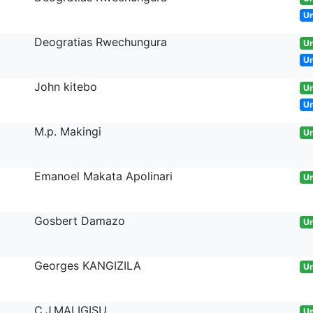
U
Deogratias Rwechungura
Un
U
John kitebo
Un
U
M.p. Makingi
Un
Emanoel Makata Apolinari
Un
Gosbert Damazo
Un
Georges KANGIZILA
Un
C.J.MALIGISU
Un