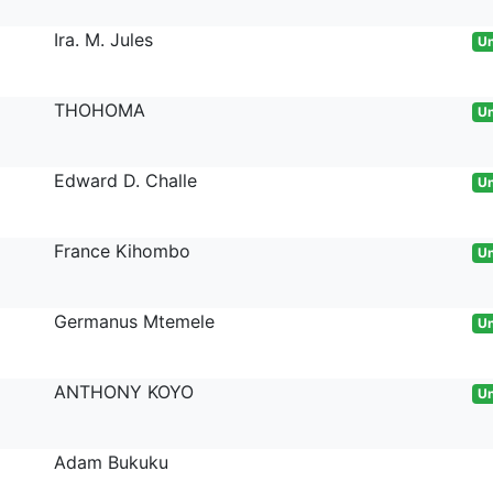
Ira. M. Jules
Un
THOHOMA
Un
Edward D. Challe
Un
France Kihombo
Un
Germanus Mtemele
Un
ANTHONY KOYO
Un
Adam Bukuku