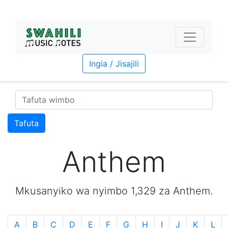
Ingia / Jisajili
Tafuta
Anthem
Mkusanyiko wa nyimbo 1,329 za Anthem.
A
B
C
D
E
F
G
H
I
J
K
L