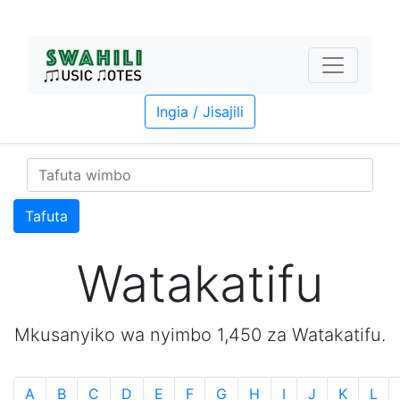
Ingia / Jisajili
Tafuta
Watakatifu
Mkusanyiko wa nyimbo 1,450 za Watakatifu.
A
B
C
D
E
F
G
H
I
J
K
L